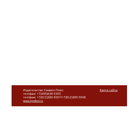
Издательство Символ-Плюс
Карта сайта
тел/факс +7(495)638-5305
тел/факс +7(812)380-5007/+7(812)380-5008
www.symbol.ru