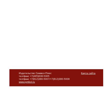
Издательство Символ-Плюс
Карта сайта
тел/факс +7(495)638-5305
тел/факс +7(812)380-5007/+7(812)380-5008
www.symbol.ru