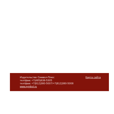
Издательство Символ-Плюс
Карта сайта
тел/факс +7(495)638-5305
тел/факс +7(812)380-5007/+7(812)380-5008
www.symbol.ru