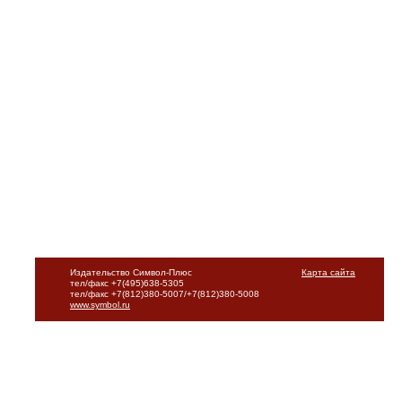
Издательство Символ-Плюс
Карта сайта
тел/факс +7(495)638-5305
тел/факс +7(812)380-5007/+7(812)380-5008
www.symbol.ru