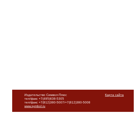
Издательство Символ-Плюс
Карта сайта
тел/факс +7(495)638-5305
тел/факс +7(812)380-5007/+7(812)380-5008
www.symbol.ru