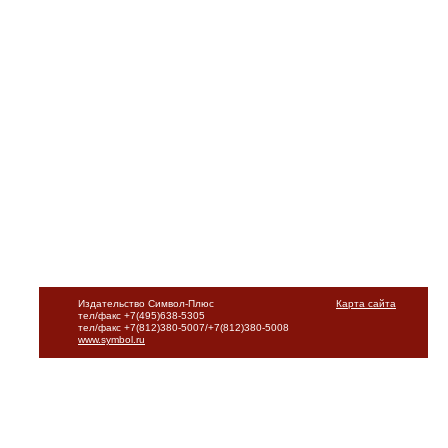
Издательство Символ-Плюс
Карта сайта
тел/факс +7(495)638-5305
тел/факс +7(812)380-5007/+7(812)380-5008
www.symbol.ru