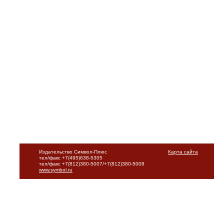
Издательство Символ-Плюс
Карта сайта
тел/факс +7(495)638-5305
тел/факс +7(812)380-5007/+7(812)380-5008
www.symbol.ru