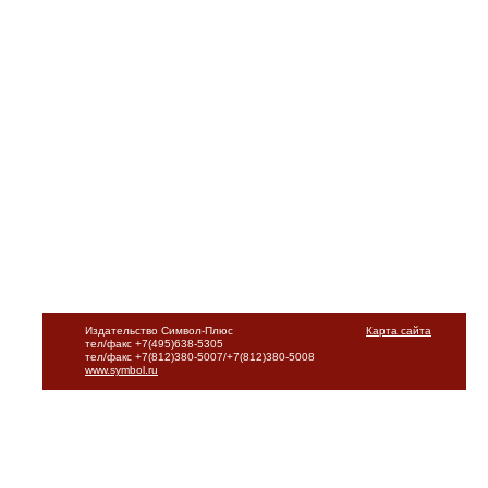
Издательство Символ-Плюс
Карта сайта
тел/факс +7(495)638-5305
тел/факс +7(812)380-5007/+7(812)380-5008
www.symbol.ru