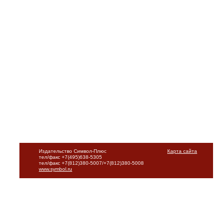
Издательство Символ-Плюс
Карта сайта
тел/факс +7(495)638-5305
тел/факс +7(812)380-5007/+7(812)380-5008
www.symbol.ru