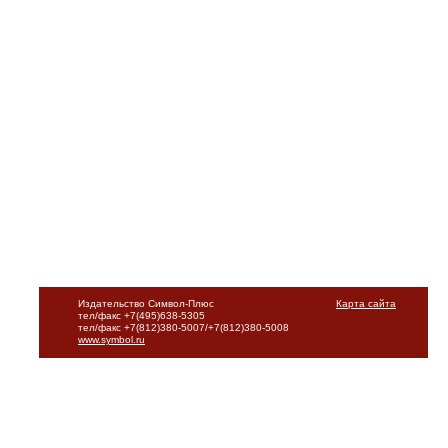
Издательство Символ-Плюс
Карта сайта
тел/факс +7(495)638-5305
тел/факс +7(812)380-5007/+7(812)380-5008
www.symbol.ru