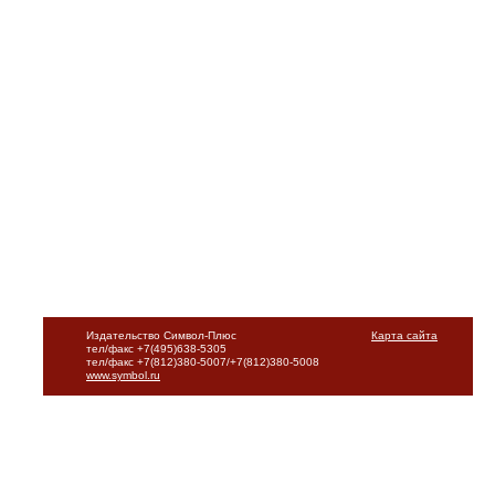
Издательство Символ-Плюс
Карта сайта
тел/факс +7(495)638-5305
тел/факс +7(812)380-5007/+7(812)380-5008
www.symbol.ru