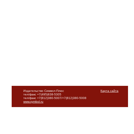
Издательство Символ-Плюс
Карта сайта
тел/факс +7(495)638-5305
тел/факс +7(812)380-5007/+7(812)380-5008
www.symbol.ru