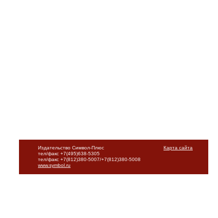
Издательство Символ-Плюс
Карта сайта
тел/факс +7(495)638-5305
тел/факс +7(812)380-5007/+7(812)380-5008
www.symbol.ru