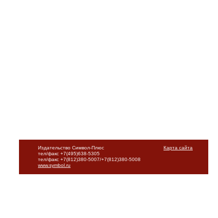
Издательство Символ-Плюс
Карта сайта
тел/факс +7(495)638-5305
тел/факс +7(812)380-5007/+7(812)380-5008
www.symbol.ru