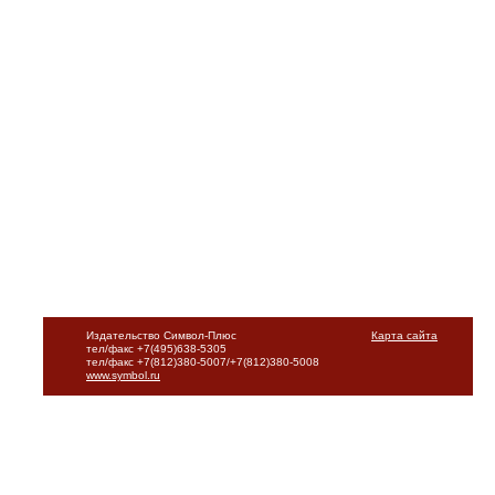
Издательство Символ-Плюс
Карта сайта
тел/факс +7(495)638-5305
тел/факс +7(812)380-5007/+7(812)380-5008
www.symbol.ru