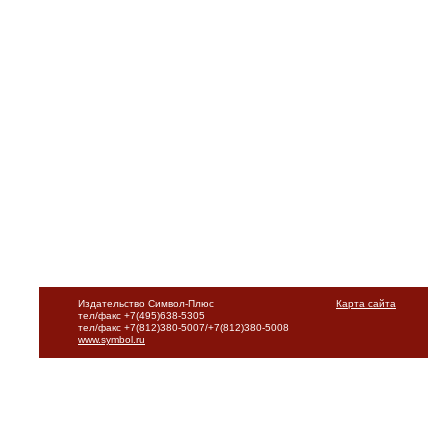
Издательство Символ-Плюс
Карта сайта
тел/факс +7(495)638-5305
тел/факс +7(812)380-5007/+7(812)380-5008
www.symbol.ru