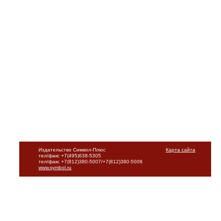
Издательство Символ-Плюс
Карта сайта
тел/факс +7(495)638-5305
тел/факс +7(812)380-5007/+7(812)380-5008
www.symbol.ru