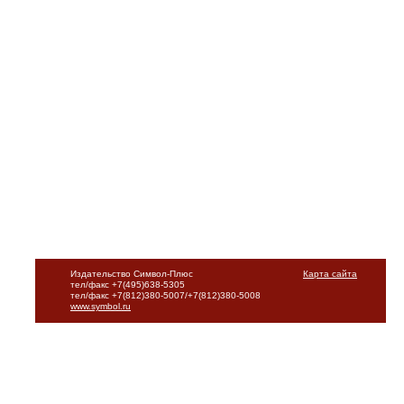
Издательство Символ-Плюс
Карта сайта
тел/факс +7(495)638-5305
тел/факс +7(812)380-5007/+7(812)380-5008
www.symbol.ru