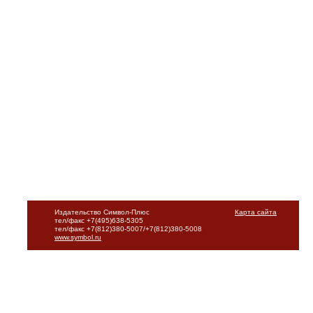
Издательство Символ-Плюс
Карта сайта
тел/факс +7(495)638-5305
тел/факс +7(812)380-5007/+7(812)380-5008
www.symbol.ru