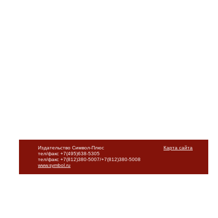
Издательство Символ-Плюс
Карта сайта
тел/факс +7(495)638-5305
тел/факс +7(812)380-5007/+7(812)380-5008
www.symbol.ru