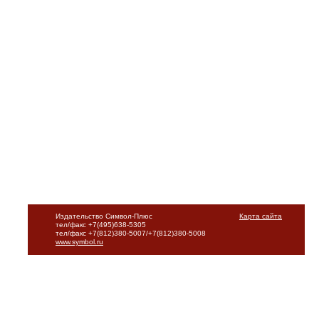
Издательство Символ-Плюс
Карта сайта
тел/факс +7(495)638-5305
тел/факс +7(812)380-5007/+7(812)380-5008
www.symbol.ru