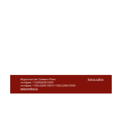
Издательство Символ-Плюс
Карта сайта
тел/факс +7(495)638-5305
тел/факс +7(812)380-5007/+7(812)380-5008
www.symbol.ru