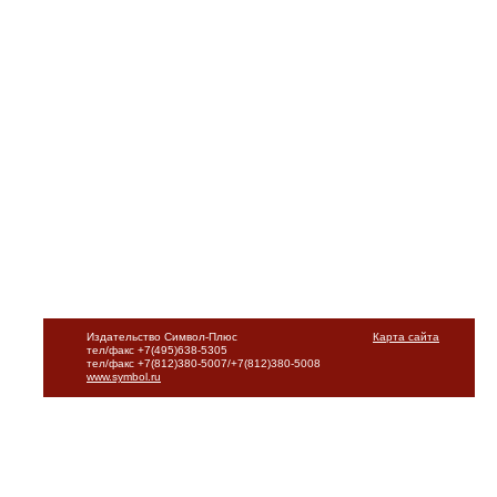
Издательство Символ-Плюс
Карта сайта
тел/факс +7(495)638-5305
тел/факс +7(812)380-5007/+7(812)380-5008
www.symbol.ru