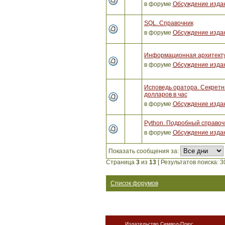
в форуме
Обсуждение изда
SQL. Справочник
в форуме
Обсуждение изда
Информационная архитектур
в форуме
Обсуждение изда
Исповедь оратора. Секретны
долларов в час
в форуме
Обсуждение изда
Python. Подробный справочн
в форуме
Обсуждение изда
Показать сообщения за:
Страница
3
из
13
[ Результатов поиска: 30
Список форумов
Издательство Символ-Плюс