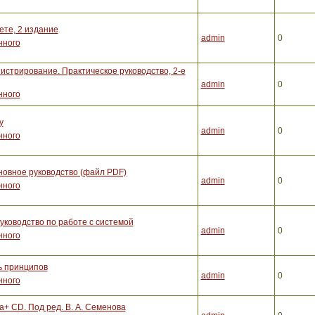
те, 2 издание
admin
0
нного
истрирование. Практическое руководство, 2-е
admin
0
нного
у
admin
0
нного
новное руководство (файл PDF)
admin
0
нного
ководство по работе с системой
admin
0
нного
ь принципов
admin
0
нного
а+ CD. Под ред. В. А. Семенова