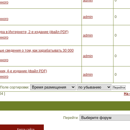
admin
0
нного
admin
0
нного
а в Интернете, 2-е издание (файл PDF)
admin
0
нного
е сведения о том, как зарабатывать 30 000
admin
0
нного
ик, 4-е издание (файл PDF)
admin
0
нного
Поле сортировки:
4 ]
На 
Перейти:
Карта сайта