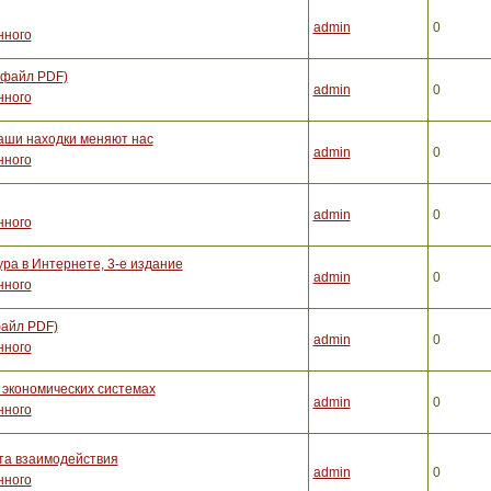
admin
0
нного
(файл PDF)
admin
0
нного
наши находки меняют нас
admin
0
нного
admin
0
нного
а в Интернете, 3-е издание
admin
0
нного
файл PDF)
admin
0
нного
 экономических системах
admin
0
нного
та взаимодействия
admin
0
нного