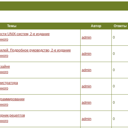
Темы
Автор
Ответы
сти UNIX-систем, 2-е издание
admin
0
нного
илей. Подробное руководство, 2-е издание
admin
0
нного
изайне
admin
0
нного
инистратора
admin
0
нного
ограммировании
admin
0
нного
орник рецептов
admin
0
нного