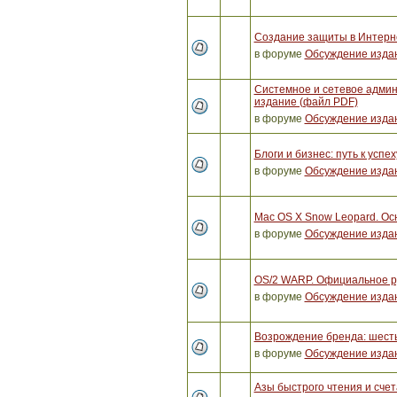
Создание защиты в Интерне
в форуме
Обсуждение изда
Системное и сетевое админ
издание (файл PDF)
в форуме
Обсуждение изда
Блоги и бизнес: путь к успех
в форуме
Обсуждение изда
Mac OS X Snow Leopard. Ос
в форуме
Обсуждение изда
OS/2 WARP. Официальное ру
в форуме
Обсуждение изда
Возрождение бренда: шест
в форуме
Обсуждение изда
Азы быстрого чтения и счет