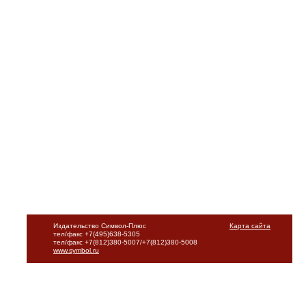
Издательство Символ-Плюс
Карта сайта
тел/факс +7(495)638-5305
тел/факс +7(812)380-5007/+7(812)380-5008
www.symbol.ru