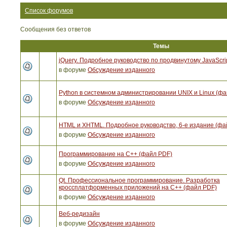
Список форумов
Сообщения без ответов
Темы
jQuery. Подробное руководство по продвинутому JavaScri
в форуме
Обсуждение изданного
Python в системном администрировании UNIX и Linux (ф
в форуме
Обсуждение изданного
HTML и XHTML. Подробное руководство, 6-е издание (фа
в форуме
Обсуждение изданного
Программирование на C++ (файл PDF)
в форуме
Обсуждение изданного
Qt. Профессиональное программирование. Разработка
кроссплатформенных приложений на С++ (файл PDF)
в форуме
Обсуждение изданного
Веб-редизайн
в форуме
Обсуждение изданного