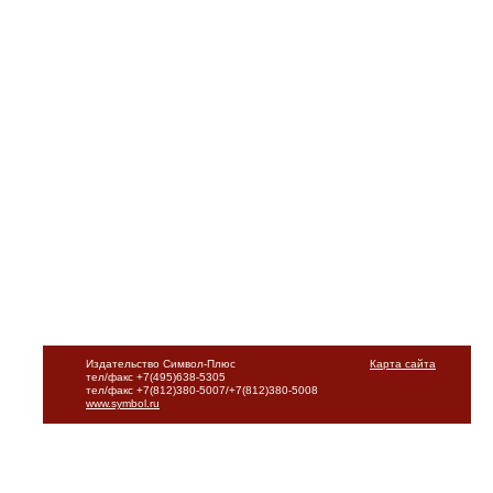
Издательство Символ-Плюс
Карта сайта
тел/факс +7(495)638-5305
тел/факс +7(812)380-5007/+7(812)380-5008
www.symbol.ru