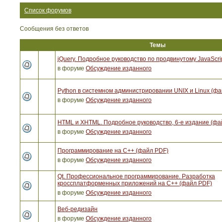
Список форумов
Сообщения без ответов
Темы
jQuery. Подробное руководство по продвинутому JavaScri
в форуме
Обсуждение изданного
Python в системном администрировании UNIX и Linux (ф
в форуме
Обсуждение изданного
HTML и XHTML. Подробное руководство, 6-е издание (фа
в форуме
Обсуждение изданного
Программирование на C++ (файл PDF)
в форуме
Обсуждение изданного
Qt. Профессиональное программирование. Разработка
кроссплатформенных приложений на С++ (файл PDF)
в форуме
Обсуждение изданного
Веб-редизайн
в форуме
Обсуждение изданного