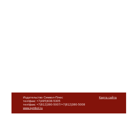
Издательство Символ-Плюс
Карта сайта
тел/факс +7(495)638-5305
тел/факс +7(812)380-5007/+7(812)380-5008
www.symbol.ru