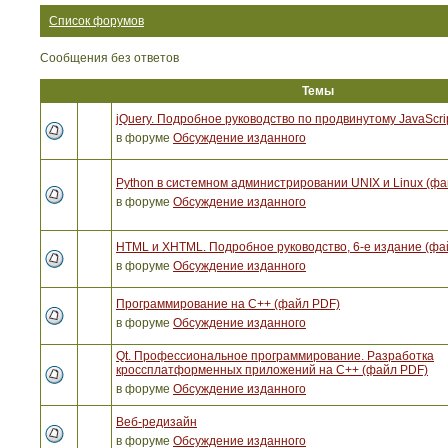
Список форумов
Сообщения без ответов
Темы
jQuery. Подробное руководство по продвинутому JavaScri
в форуме
Обсуждение изданного
Python в системном администрировании UNIX и Linux (ф
в форуме
Обсуждение изданного
HTML и XHTML. Подробное руководство, 6-е издание (фа
в форуме
Обсуждение изданного
Программирование на C++ (файл PDF)
в форуме
Обсуждение изданного
Qt. Профессиональное программирование. Разработка
кроссплатформенных приложений на С++ (файл PDF)
в форуме
Обсуждение изданного
Веб-редизайн
в форуме
Обсуждение изданного