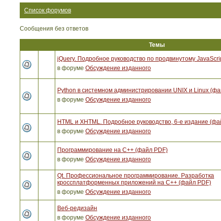
Список форумов
Сообщения без ответов
Темы
jQuery. Подробное руководство по продвинутому JavaScri
в форуме
Обсуждение изданного
Python в системном администрировании UNIX и Linux (ф
в форуме
Обсуждение изданного
HTML и XHTML. Подробное руководство, 6-е издание (фа
в форуме
Обсуждение изданного
Программирование на C++ (файл PDF)
в форуме
Обсуждение изданного
Qt. Профессиональное программирование. Разработка
кроссплатформенных приложений на С++ (файл PDF)
в форуме
Обсуждение изданного
Веб-редизайн
в форуме
Обсуждение изданного