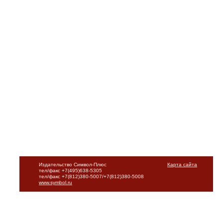
Издательство Символ-Плюс
Карта сайта
тел/факс +7(495)638-5305
тел/факс +7(812)380-5007/+7(812)380-5008
www.symbol.ru