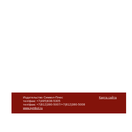
Издательство Символ-Плюс
Карта сайта
тел/факс +7(495)638-5305
тел/факс +7(812)380-5007/+7(812)380-5008
www.symbol.ru