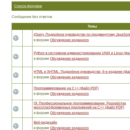
Список форумов
Сообщения без ответов
Темы
jQuery. Подробное руководство по продвинутому JavaScri
в форуме
Обсуждение изданного
Python в системном администрировании UNIX и Linux (ф
в форуме
Обсуждение изданного
HTML и XHTML. Подробное руководство, 6-е издание (фа
в форуме
Обсуждение изданного
Программирование на C++ (файл PDF)
в форуме
Обсуждение изданного
Qt. Профессиональное программирование. Разработка
кроссплатформенных приложений на С++ (файл PDF)
в форуме
Обсуждение изданного
Веб-редизайн
в форуме
Обсуждение изданного