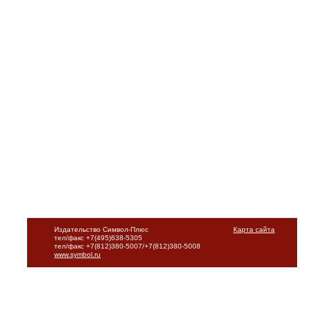
Издательство Символ-Плюс
Карта сайта
тел/факс +7(495)638-5305
тел/факс +7(812)380-5007/+7(812)380-5008
www.symbol.ru