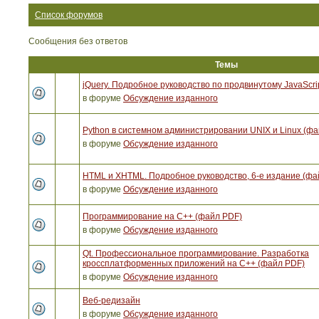
Список форумов
Сообщения без ответов
Темы
jQuery. Подробное руководство по продвинутому JavaScri
в форуме
Обсуждение изданного
Python в системном администрировании UNIX и Linux (ф
в форуме
Обсуждение изданного
HTML и XHTML. Подробное руководство, 6-е издание (фа
в форуме
Обсуждение изданного
Программирование на C++ (файл PDF)
в форуме
Обсуждение изданного
Qt. Профессиональное программирование. Разработка
кроссплатформенных приложений на С++ (файл PDF)
в форуме
Обсуждение изданного
Веб-редизайн
в форуме
Обсуждение изданного