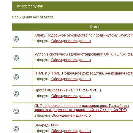
Список форумов
Сообщения без ответов
Темы
jQuery. Подробное руководство по продвинутому JavaScri
в форуме
Обсуждение изданного
Python в системном администрировании UNIX и Linux (ф
в форуме
Обсуждение изданного
HTML и XHTML. Подробное руководство, 6-е издание (фа
в форуме
Обсуждение изданного
Программирование на C++ (файл PDF)
в форуме
Обсуждение изданного
Qt. Профессиональное программирование. Разработка
кроссплатформенных приложений на С++ (файл PDF)
в форуме
Обсуждение изданного
Веб-редизайн
в форуме
Обсуждение изданного