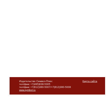
Издательство Символ-Плюс
Карта сайта
тел/факс +7(495)638-5305
тел/факс +7(812)380-5007/+7(812)380-5008
www.symbol.ru