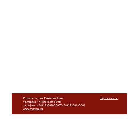
Издательство Символ-Плюс
Карта сайта
тел/факс +7(495)638-5305
тел/факс +7(812)380-5007/+7(812)380-5008
www.symbol.ru