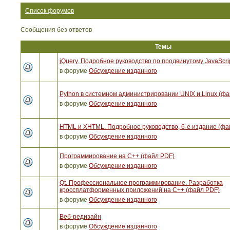
Список форумов
Сообщения без ответов
Темы
jQuery. Подробное руководство по продвинутому JavaScri
в форуме
Обсуждение изданного
Python в системном администрировании UNIX и Linux (ф
в форуме
Обсуждение изданного
HTML и XHTML. Подробное руководство, 6-е издание (фа
в форуме
Обсуждение изданного
Программирование на C++ (файл PDF)
в форуме
Обсуждение изданного
Qt. Профессиональное программирование. Разработка
кроссплатформенных приложений на С++ (файл PDF)
в форуме
Обсуждение изданного
Веб-редизайн
в форуме
Обсуждение изданного