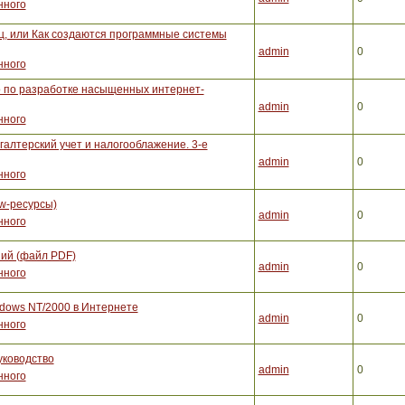
нного
, или Как создаются программные системы
admin
0
нного
во по разработке насыщенных интернет-
admin
0
нного
галтерский учет и налогооблажение. 3-е
admin
0
нного
w-ресурсы)
admin
0
нного
ий (файл PDF)
admin
0
нного
dows NT/2000 в Интернете
admin
0
нного
уководство
admin
0
нного