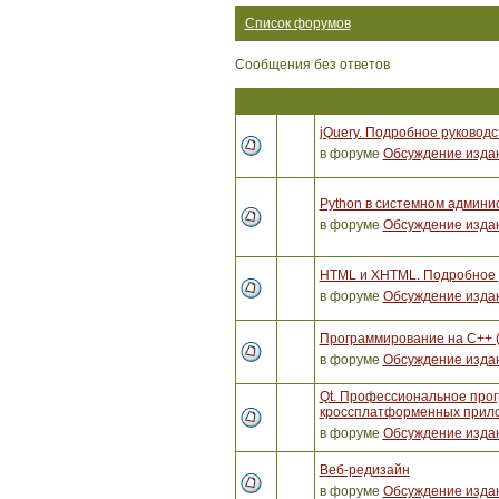
Список форумов
Сообщения без ответов
jQuery. Подробное руководс
в форуме
Обсуждение изда
Python в системном админи
в форуме
Обсуждение изда
HTML и XHTML. Подробное р
в форуме
Обсуждение изда
Программирование на C++ 
в форуме
Обсуждение изда
Qt. Профессиональное про
кроссплатформенных прило
в форуме
Обсуждение изда
Веб-редизайн
в форуме
Обсуждение изда