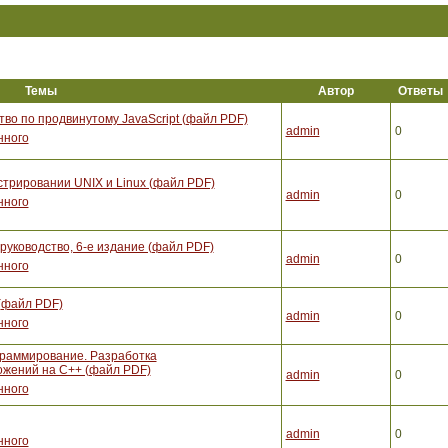
Темы
Автор
Ответы
тво по продвинутому JavaScript (файл PDF)
admin
0
нного
стрировании UNIX и Linux (файл PDF)
admin
0
нного
уководство, 6-е издание (файл PDF)
admin
0
нного
(файл PDF)
admin
0
нного
граммирование. Разработка
жений на С++ (файл PDF)
admin
0
нного
admin
0
нного