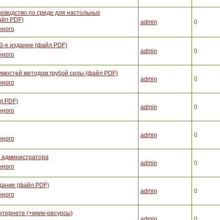
ководство по среде для настольных
айл PDF)
admin
0
нного
3-е издание (файл PDF)
admin
0
нного
вимостей методом грубой силы (файл PDF)
admin
0
нного
л PDF)
admin
0
нного
admin
0
нного
е администратора
admin
0
нного
здание (файл PDF)
admin
0
нного
нтернете (+www-ресурсы)
admin
0