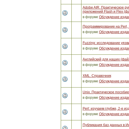
Adobe AIR. Практическое ру
приложений Flash и Flex (ф
в форуме
Обсуждение изда
Программирование на Perl, 
в форуме
Обсуждение изда
Fuzzing: исследование уяз
в форуме
Обсуждение изда
Английский для наших (фай
в форуме
Обсуждение изда
XML. Справочник
в форуме
Обсуждение изда
Unix. Практическое пособи
в форуме
Обсуждение изда
Perl: изучаем глубже, 2-е и
в форуме
Обсуждение изда
Публикация баз данных в И