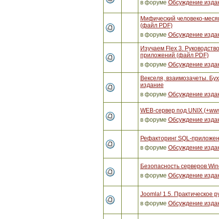
в форуме
Обсуждение изда
Мифический человеко-месяц
(файл PDF)
в форуме
Обсуждение изда
Изучаем Flex 3. Руководст
приложений (файл PDF)
в форуме
Обсуждение изда
Векселя, взаимозачеты. Бух
издание
в форуме
Обсуждение изда
WEB-сервер под UNIX (+ww
в форуме
Обсуждение изда
Рефакторинг SQL-приложен
в форуме
Обсуждение изда
Безопасность серверов Win
в форуме
Обсуждение изда
Joomla! 1.5. Практическое р
в форуме
Обсуждение изда