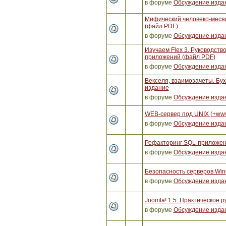
в форуме
Обсуждение изда
Мифический человеко-месяц
(файл PDF)
в форуме
Обсуждение изда
Изучаем Flex 3. Руководст
приложений (файл PDF)
в форуме
Обсуждение изда
Векселя, взаимозачеты. Бух
издание
в форуме
Обсуждение изда
WEB-сервер под UNIX (+ww
в форуме
Обсуждение изда
Рефакторинг SQL-приложен
в форуме
Обсуждение изда
Безопасность серверов Win
в форуме
Обсуждение изда
Joomla! 1.5. Практическое р
в форуме
Обсуждение изда