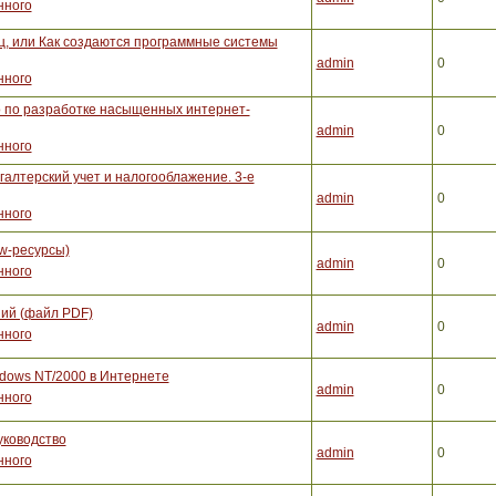
нного
, или Как создаются программные системы
admin
0
нного
во по разработке насыщенных интернет-
admin
0
нного
галтерский учет и налогооблажение. 3-е
admin
0
нного
w-ресурсы)
admin
0
нного
ий (файл PDF)
admin
0
нного
dows NT/2000 в Интернете
admin
0
нного
уководство
admin
0
нного