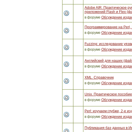
Adobe AIR. Практическое ру
приложений Flash и Flex (ф
в форуме
Обсуждение изда
Программирование на Perl, 
в форуме
Обсуждение изда
Fuzzing: исследование уяз
в форуме
Обсуждение изда
Английский для наших (фай
в форуме
Обсуждение изда
XML. Справочник
в форуме
Обсуждение изда
Unix. Практическое пособи
в форуме
Обсуждение изда
Perl: изучаем глубже, 2-е и
в форуме
Обсуждение изда
Публикация баз данных в И