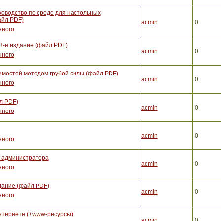
ководство по среде для настольных
айл PDF)
admin
0
нного
3-е издание (файл PDF)
admin
0
нного
вимостей методом грубой силы (файл PDF)
admin
0
нного
л PDF)
admin
0
нного
admin
0
нного
е администратора
admin
0
нного
здание (файл PDF)
admin
0
нного
нтернете (+www-ресурсы)
admin
0