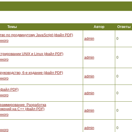
Темы
Автор
Ответы
тво по продвинутому JavaScript (файл PDF)
admin
0
нного
стрировании UNIX и Linux (файл PDF)
admin
0
нного
уководство, 6-е издание (файл PDF)
admin
0
нного
(файл PDF)
admin
0
нного
граммирование. Разработка
жений на С++ (файл PDF)
admin
0
нного
admin
0
нного