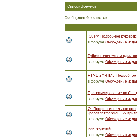
Список форумов
Сообщения без ответов
jQuery. Подробное руководс
в форуме
Обсуждение изда
Python в системном админи
в форуме
Обсуждение изда
HTML и XHTML. Подробное р
в форуме
Обсуждение изда
Программирование на C++ 
в форуме
Обсуждение изда
Qt. Профессиональное про
кроссплатформенных прило
в форуме
Обсуждение изда
Веб-редизайн
в форуме
Обсуждение изда