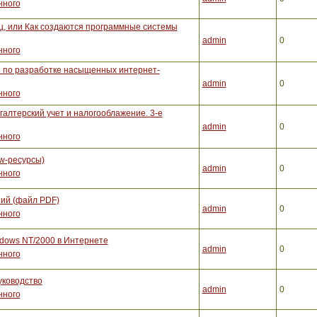
нного
, или Как создаются программные системы
admin
0
нного
во по разработке насыщенных интернет-
admin
0
нного
галтерский учет и налогооблажение. 3-е
admin
0
нного
w-ресурсы)
admin
0
нного
ий (файл PDF)
admin
0
нного
dows NT/2000 в Интернете
admin
0
нного
уководство
admin
0
нного