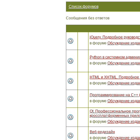
Список форумов
Сообщения без ответов
jQuery. Подробное руководс
в форуме
Обсуждение изда
Python в системном админи
в форуме
Обсуждение изда
HTML и XHTML. Подробное р
в форуме
Обсуждение изда
Программирование на C++ 
в форуме
Обсуждение изда
Qt. Профессиональное про
кроссплатформенных прило
в форуме
Обсуждение изда
Веб-редизайн
в форуме
Обсуждение изда