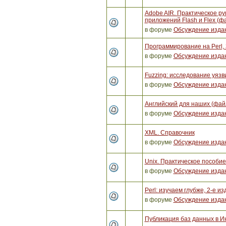
Adobe AIR. Практическое ру
приложений Flash и Flex (ф
в форуме
Обсуждение изда
Программирование на Perl, 
в форуме
Обсуждение изда
Fuzzing: исследование уяз
в форуме
Обсуждение изда
Английский для наших (фай
в форуме
Обсуждение изда
XML. Справочник
в форуме
Обсуждение изда
Unix. Практическое пособи
в форуме
Обсуждение изда
Perl: изучаем глубже, 2-е и
в форуме
Обсуждение изда
Публикация баз данных в И