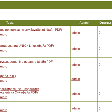
Темы
Автор
Ответы
тво по продвинутому JavaScript (файл PDF)
admin
0
нного
стрировании UNIX и Linux (файл PDF)
admin
0
нного
уководство, 6-е издание (файл PDF)
admin
0
нного
(файл PDF)
admin
0
нного
граммирование. Разработка
жений на С++ (файл PDF)
admin
0
нного
admin
0
нного