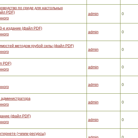
ководство по среде для настольных
айл PDF)
admin
0
нного
3-е издание (файл PDF)
admin
0
нного
вимостей методом грубой силы (файл PDF)
admin
0
нного
л PDF)
admin
0
нного
admin
0
нного
е администратора
admin
0
нного
здание (файл PDF)
admin
0
нного
нтернете (+www-ресурсы)
admin
0