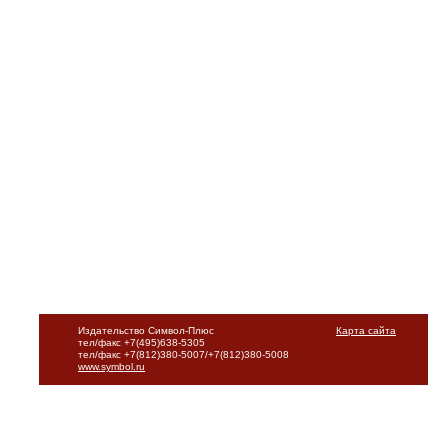
Издательство Символ-Плюс
Карта сайта
тел/факс +7(495)638-5305
тел/факс +7(812)380-5007/+7(812)380-5008
www.symbol.ru