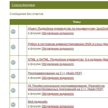
Список форумов
Сообщения без ответов
Темы
jQuery. Подробное руководство по продвинутому JavaScri
в форуме
Обсуждение изданного
Python в системном администрировании UNIX и Linux (ф
в форуме
Обсуждение изданного
HTML и XHTML. Подробное руководство, 6-е издание (фа
в форуме
Обсуждение изданного
Программирование на C++ (файл PDF)
в форуме
Обсуждение изданного
Qt. Профессиональное программирование. Разработка
кроссплатформенных приложений на С++ (файл PDF)
в форуме
Обсуждение изданного
Веб-редизайн
в форуме
Обсуждение изданного