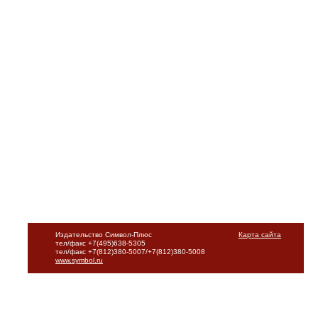
Издательство Символ-Плюс
Карта сайта
тел/факс +7(495)638-5305
тел/факс +7(812)380-5007/+7(812)380-5008
www.symbol.ru