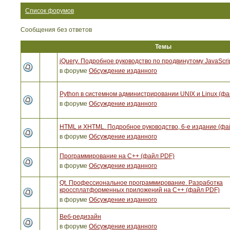
Список форумов
Сообщения без ответов
Темы
jQuery. Подробное руководство по продвинутому JavaScri
в форуме
Обсуждение изданного
Python в системном администрировании UNIX и Linux (ф
в форуме
Обсуждение изданного
HTML и XHTML. Подробное руководство, 6-е издание (фа
в форуме
Обсуждение изданного
Программирование на C++ (файл PDF)
в форуме
Обсуждение изданного
Qt. Профессиональное программирование. Разработка
кроссплатформенных приложений на С++ (файл PDF)
в форуме
Обсуждение изданного
Веб-редизайн
в форуме
Обсуждение изданного