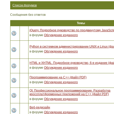
Список форумов
Сообщения без ответов
Темы
jQuery. Подробное руководство по продвинутому JavaScri
в форуме
Обсуждение изданного
Python в системном администрировании UNIX и Linux (ф
в форуме
Обсуждение изданного
HTML и XHTML. Подробное руководство, 6-е издание (фа
в форуме
Обсуждение изданного
Программирование на C++ (файл PDF)
в форуме
Обсуждение изданного
Qt. Профессиональное программирование. Разработка
кроссплатформенных приложений на С++ (файл PDF)
в форуме
Обсуждение изданного
Веб-редизайн
в форуме
Обсуждение изданного