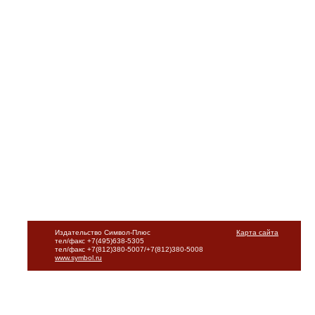
Издательство Символ-Плюс
Карта сайта
тел/факс +7(495)638-5305
тел/факс +7(812)380-5007/+7(812)380-5008
www.symbol.ru