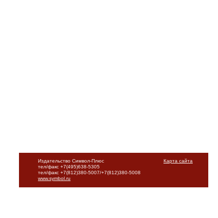
Издательство Символ-Плюс
Карта сайта
тел/факс +7(495)638-5305
тел/факс +7(812)380-5007/+7(812)380-5008
www.symbol.ru