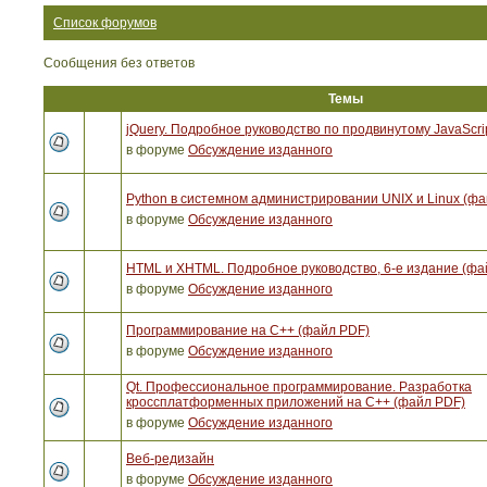
Список форумов
Сообщения без ответов
Темы
jQuery. Подробное руководство по продвинутому JavaScri
в форуме
Обсуждение изданного
Python в системном администрировании UNIX и Linux (ф
в форуме
Обсуждение изданного
HTML и XHTML. Подробное руководство, 6-е издание (фа
в форуме
Обсуждение изданного
Программирование на C++ (файл PDF)
в форуме
Обсуждение изданного
Qt. Профессиональное программирование. Разработка
кроссплатформенных приложений на С++ (файл PDF)
в форуме
Обсуждение изданного
Веб-редизайн
в форуме
Обсуждение изданного