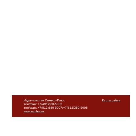
Издательство Символ-Плюс
Карта сайта
тел/факс +7(495)638-5305
тел/факс +7(812)380-5007/+7(812)380-5008
www.symbol.ru