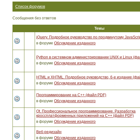
Список форумов
Сообщения без ответов
Темы
jQuery. Подробное руководство по продвинутому JavaScri
в форуме
Обсуждение изданного
Python в системном администрировании UNIX и Linux (ф
в форуме
Обсуждение изданного
HTML и XHTML. Подробное руководство, 6-е издание (фа
в форуме
Обсуждение изданного
Программирование на C++ (файл PDF)
в форуме
Обсуждение изданного
Qt. Профессиональное программирование. Разработка
кроссплатформенных приложений на С++ (файл PDF)
в форуме
Обсуждение изданного
Веб-редизайн
в форуме
Обсуждение изданного