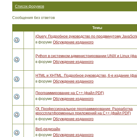
Список форумов
Сообщения без ответов
Темы
jQuery. Подробное руководство по продвинутому JavaScri
в форуме
Обсуждение изданного
Python в системном администрировании UNIX и Linux (ф
в форуме
Обсуждение изданного
HTML и XHTML. Подробное руководство, 6-е издание (фа
в форуме
Обсуждение изданного
Программирование на C++ (файл PDF)
в форуме
Обсуждение изданного
Qt. Профессиональное программирование. Разработка
кроссплатформенных приложений на С++ (файл PDF)
в форуме
Обсуждение изданного
Веб-редизайн
в форуме
Обсуждение изданного