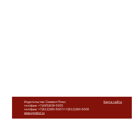
Издательство Символ-Плюс
Карта сайта
тел/факс +7(495)638-5305
тел/факс +7(812)380-5007/+7(812)380-5008
www.symbol.ru