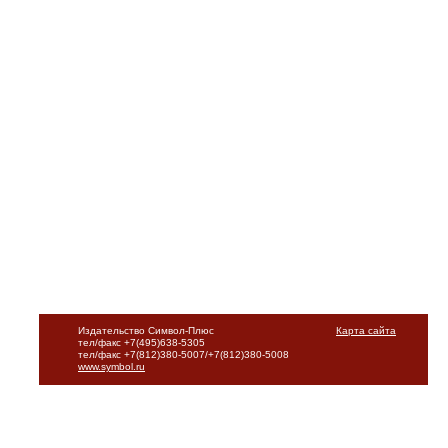
Издательство Символ-Плюс
Карта сайта
тел/факс +7(495)638-5305
тел/факс +7(812)380-5007/+7(812)380-5008
www.symbol.ru