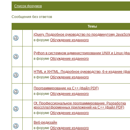
Список форумов
Сообщения без ответов
Темы
jQuery. Подробное руководство по продвинутому JavaScri
в форуме
Обсуждение изданного
Python в системном администрировании UNIX и Linux (ф
в форуме
Обсуждение изданного
HTML и XHTML. Подробное руководство, 6-е издание (фа
в форуме
Обсуждение изданного
Программирование на C++ (файл PDF)
в форуме
Обсуждение изданного
Qt. Профессиональное программирование. Разработка
кроссплатформенных приложений на С++ (файл PDF)
в форуме
Обсуждение изданного
Веб-редизайн
в форуме
Обсуждение изданного