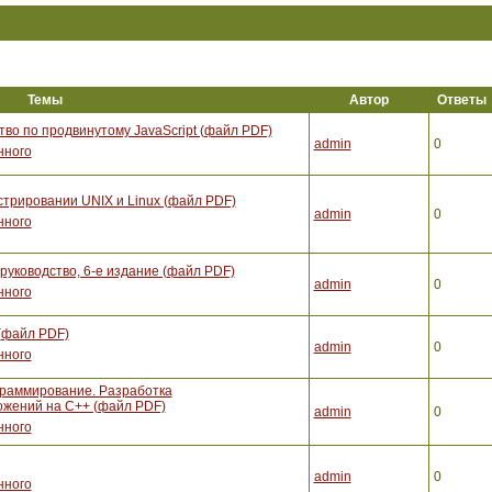
Темы
Автор
Ответы
тво по продвинутому JavaScript (файл PDF)
admin
0
нного
стрировании UNIX и Linux (файл PDF)
admin
0
нного
уководство, 6-е издание (файл PDF)
admin
0
нного
(файл PDF)
admin
0
нного
граммирование. Разработка
жений на С++ (файл PDF)
admin
0
нного
admin
0
нного