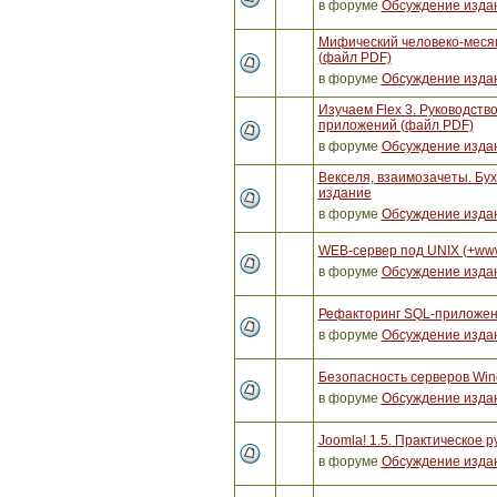
в форуме
Обсуждение изда
Мифический человеко-месяц
(файл PDF)
в форуме
Обсуждение изда
Изучаем Flex 3. Руководст
приложений (файл PDF)
в форуме
Обсуждение изда
Векселя, взаимозачеты. Бух
издание
в форуме
Обсуждение изда
WEB-сервер под UNIX (+ww
в форуме
Обсуждение изда
Рефакторинг SQL-приложен
в форуме
Обсуждение изда
Безопасность серверов Win
в форуме
Обсуждение изда
Joomla! 1.5. Практическое р
в форуме
Обсуждение изда