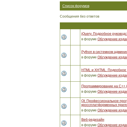
Список форумов
Сообщения без ответов
jQuery. Подробное руководс
в форуме
Обсуждение изда
Python в системном админи
в форуме
Обсуждение изда
HTML и XHTML. Подробное р
в форуме
Обсуждение изда
Программирование на C++ 
в форуме
Обсуждение изда
Qt. Профессиональное про
кроссплатформенных прило
в форуме
Обсуждение изда
Веб-редизайн
в форуме
Обсуждение изда