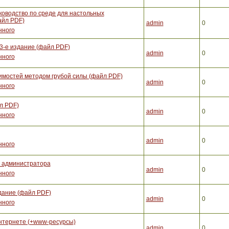
ководство по среде для настольных
айл PDF)
admin
0
нного
3-е издание (файл PDF)
admin
0
нного
вимостей методом грубой силы (файл PDF)
admin
0
нного
л PDF)
admin
0
нного
admin
0
нного
е администратора
admin
0
нного
здание (файл PDF)
admin
0
нного
нтернете (+www-ресурсы)
admin
0