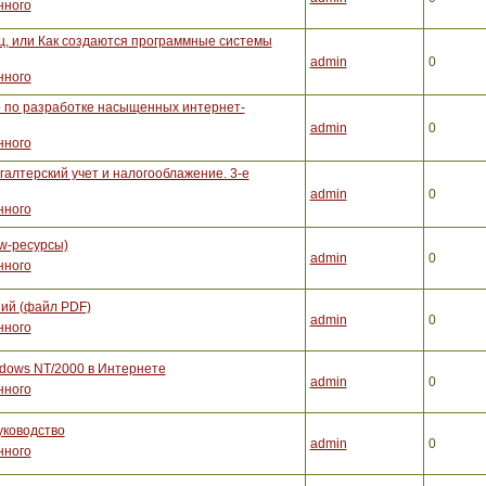
нного
, или Как создаются программные системы
admin
0
нного
во по разработке насыщенных интернет-
admin
0
нного
галтерский учет и налогооблажение. 3-е
admin
0
нного
w-ресурсы)
admin
0
нного
ий (файл PDF)
admin
0
нного
dows NT/2000 в Интернете
admin
0
нного
уководство
admin
0
нного