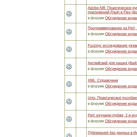
Adobe AIR. Практическое ру
приложений Flash и Flex (ф
в форуме
Обсуждение изда
Программирование на Perl, 
в форуме
Обсуждение изда
Fuzzing: исследование уяз
в форуме
Обсуждение изда
Английский для наших (фай
в форуме
Обсуждение изда
XML. Справочник
в форуме
Обсуждение изда
Unix. Практическое пособи
в форуме
Обсуждение изда
Perl: изучаем глубже, 2-е и
в форуме
Обсуждение изда
Публикация баз данных в И