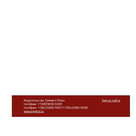
Издательство Символ-Плюс
Карта сайта
тел/факс +7(495)638-5305
тел/факс +7(812)380-5007/+7(812)380-5008
www.symbol.ru