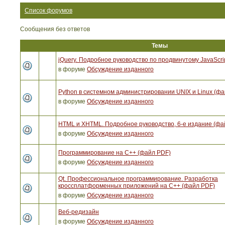
Список форумов
Сообщения без ответов
Темы
jQuery. Подробное руководство по продвинутому JavaScri
в форуме
Обсуждение изданного
Python в системном администрировании UNIX и Linux (ф
в форуме
Обсуждение изданного
HTML и XHTML. Подробное руководство, 6-е издание (фа
в форуме
Обсуждение изданного
Программирование на C++ (файл PDF)
в форуме
Обсуждение изданного
Qt. Профессиональное программирование. Разработка
кроссплатформенных приложений на С++ (файл PDF)
в форуме
Обсуждение изданного
Веб-редизайн
в форуме
Обсуждение изданного