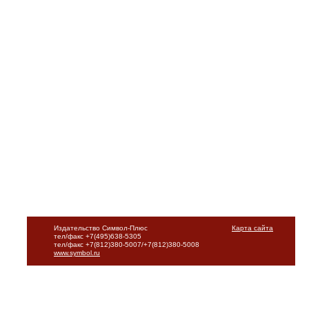
Издательство Символ-Плюс
Карта сайта
тел/факс +7(495)638-5305
тел/факс +7(812)380-5007/+7(812)380-5008
www.symbol.ru