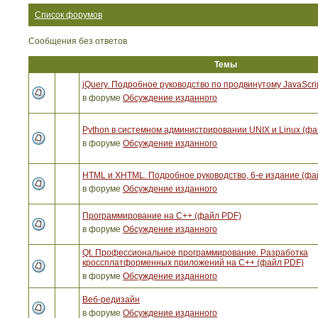
Список форумов
Сообщения без ответов
Темы
jQuery. Подробное руководство по продвинутому JavaScri
в форуме
Обсуждение изданного
Python в системном администрировании UNIX и Linux (ф
в форуме
Обсуждение изданного
HTML и XHTML. Подробное руководство, 6-е издание (фа
в форуме
Обсуждение изданного
Программирование на C++ (файл PDF)
в форуме
Обсуждение изданного
Qt. Профессиональное программирование. Разработка
кроссплатформенных приложений на С++ (файл PDF)
в форуме
Обсуждение изданного
Веб-редизайн
в форуме
Обсуждение изданного