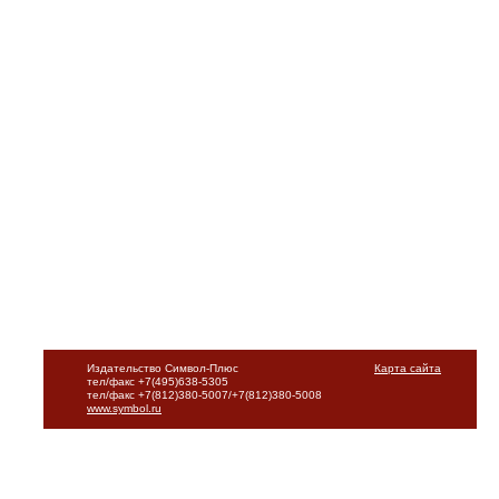
Издательство Символ-Плюс
Карта сайта
тел/факс +7(495)638-5305
тел/факс +7(812)380-5007/+7(812)380-5008
www.symbol.ru