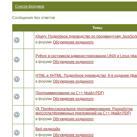
Список форумов
Сообщения без ответов
Темы
jQuery. Подробное руководство по продвинутому JavaScri
в форуме
Обсуждение изданного
Python в системном администрировании UNIX и Linux (ф
в форуме
Обсуждение изданного
HTML и XHTML. Подробное руководство, 6-е издание (фа
в форуме
Обсуждение изданного
Программирование на C++ (файл PDF)
в форуме
Обсуждение изданного
Qt. Профессиональное программирование. Разработка
кроссплатформенных приложений на С++ (файл PDF)
в форуме
Обсуждение изданного
Веб-редизайн
в форуме
Обсуждение изданного