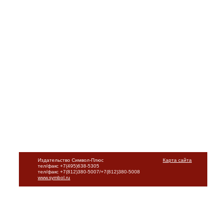
Издательство Символ-Плюс
Карта сайта
тел/факс +7(495)638-5305
тел/факс +7(812)380-5007/+7(812)380-5008
www.symbol.ru