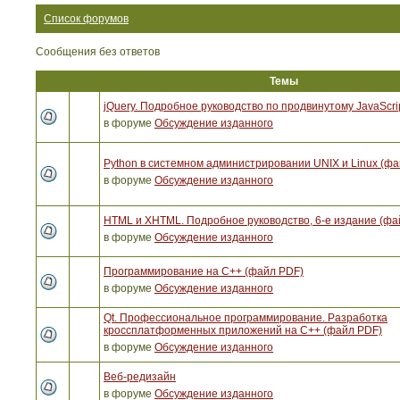
Список форумов
Сообщения без ответов
Темы
jQuery. Подробное руководство по продвинутому JavaScri
в форуме
Обсуждение изданного
Python в системном администрировании UNIX и Linux (ф
в форуме
Обсуждение изданного
HTML и XHTML. Подробное руководство, 6-е издание (фа
в форуме
Обсуждение изданного
Программирование на C++ (файл PDF)
в форуме
Обсуждение изданного
Qt. Профессиональное программирование. Разработка
кроссплатформенных приложений на С++ (файл PDF)
в форуме
Обсуждение изданного
Веб-редизайн
в форуме
Обсуждение изданного