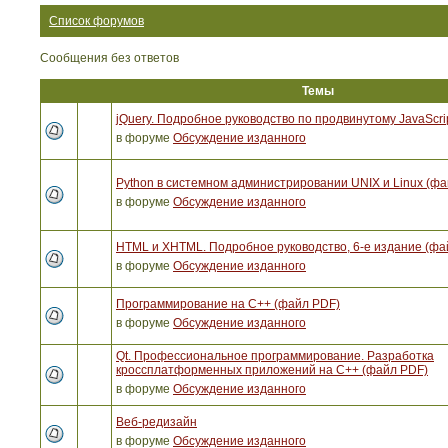
Список форумов
Сообщения без ответов
Темы
jQuery. Подробное руководство по продвинутому JavaScri
в форуме
Обсуждение изданного
Python в системном администрировании UNIX и Linux (ф
в форуме
Обсуждение изданного
HTML и XHTML. Подробное руководство, 6-е издание (фа
в форуме
Обсуждение изданного
Программирование на C++ (файл PDF)
в форуме
Обсуждение изданного
Qt. Профессиональное программирование. Разработка
кроссплатформенных приложений на С++ (файл PDF)
в форуме
Обсуждение изданного
Веб-редизайн
в форуме
Обсуждение изданного