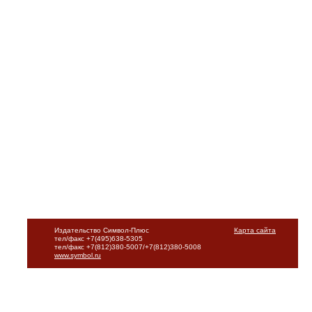
Издательство Символ-Плюс
Карта сайта
тел/факс +7(495)638-5305
тел/факс +7(812)380-5007/+7(812)380-5008
www.symbol.ru