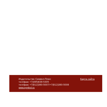
Издательство Символ-Плюс
Карта сайта
тел/факс +7(495)638-5305
тел/факс +7(812)380-5007/+7(812)380-5008
www.symbol.ru