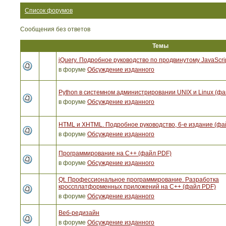
Список форумов
Сообщения без ответов
Темы
jQuery. Подробное руководство по продвинутому JavaScri
в форуме
Обсуждение изданного
Python в системном администрировании UNIX и Linux (ф
в форуме
Обсуждение изданного
HTML и XHTML. Подробное руководство, 6-е издание (фа
в форуме
Обсуждение изданного
Программирование на C++ (файл PDF)
в форуме
Обсуждение изданного
Qt. Профессиональное программирование. Разработка
кроссплатформенных приложений на С++ (файл PDF)
в форуме
Обсуждение изданного
Веб-редизайн
в форуме
Обсуждение изданного