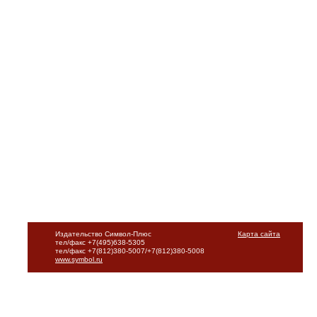
Издательство Символ-Плюс
Карта сайта
тел/факс +7(495)638-5305
тел/факс +7(812)380-5007/+7(812)380-5008
www.symbol.ru