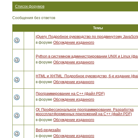
Список форумов
Сообщения без ответов
Темы
jQuery. Подробное руководство по продвинутому JavaScri
в форуме
Обсуждение изданного
Python в системном администрировании UNIX и Linux (ф
в форуме
Обсуждение изданного
HTML и XHTML. Подробное руководство, 6-е издание (фа
в форуме
Обсуждение изданного
Программирование на C++ (файл PDF)
в форуме
Обсуждение изданного
Qt. Профессиональное программирование. Разработка
кроссплатформенных приложений на С++ (файл PDF)
в форуме
Обсуждение изданного
Веб-редизайн
в форуме
Обсуждение изданного